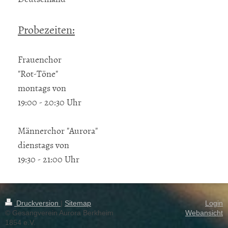
Probezeiten:
Frauenchor
"Rot-Töne"
montags von
19:00 - 20:30 Uhr
Männerchor "Aurora"
dienstags von
19:30 - 21:00 Uhr
Druckversion
|
Sitemap
Login
© Gesangverein Aurora Berkheim
Webansicht
1854 e.V.